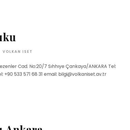
uku
VOLKAN ISET
Sezenler Cad. No:20/7 Sıhhıye Çankaya/ANKARA Tel:
: +90 533 571 68 31 email: bilgi@volkaniset.av.tr
ı Ankara