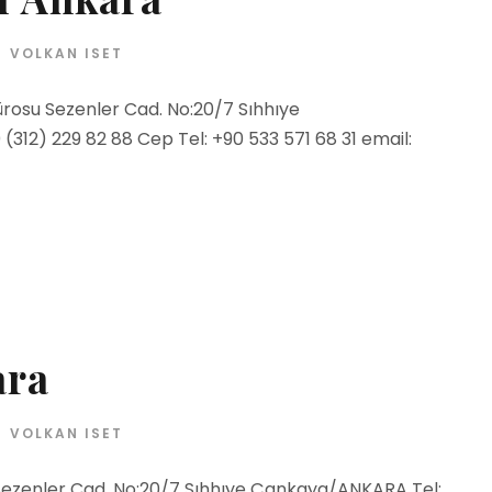
VOLKAN ISET
rosu Sezenler Cad. No:20/7 Sıhhıye
312) 229 82 88 Cep Tel: +90 533 571 68 31 email:
ara
VOLKAN ISET
 Sezenler Cad. No:20/7 Sıhhıye Çankaya/ANKARA Tel: