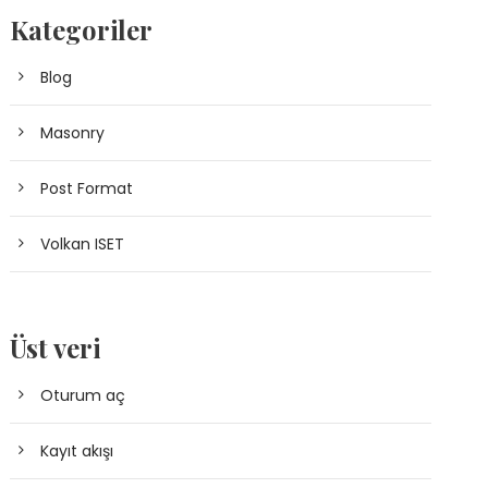
Kategoriler
Blog
Masonry
Post Format
Volkan ISET
Üst veri
Oturum aç
Kayıt akışı